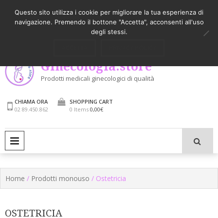
Skip
Come utilizzare il sito
Pessari
Latest
Questo sito utilizza i cookie per migliorare la tua esperienza di
to
navigazione. Premendo il bottone "Accetta", acconsenti all'uso
content
My Account
Login / Signup
degli stessi.
ACCETTA
PRIVACY POLICY
Ginecologia.store
Prodotti medicali ginecologici di qualità
CHIAMA ORA
SHOPPING CART
02 89.450.862
0 Items
0,00€
PRIMARY MENU
Home
/
Prodotti monouso
/ Ostetricia
OSTETRICIA