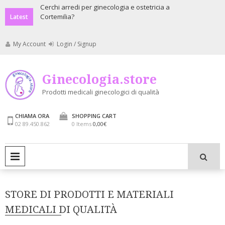
Skip
a recapitare
Cerchi arredi per ginecologia e ostetricia a
Cerchi apparecch
Cortemilia?
ostetricia Cortemi
to
Latest
content
My Account
Login / Signup
Ginecologia.store
Prodotti medicali ginecologici di qualità
CHIAMA ORA
SHOPPING CART
02 89.450.862
0 Items
0,00€
PRIMARY MENU
STORE DI PRODOTTI E MATERIALI
MEDICALI DI QUALITÀ