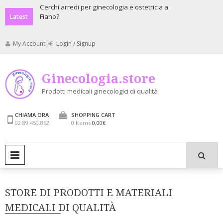
Skip
a recapitare
Cerchi arredi per ginecologia e ostetricia a
Cerchi apparecch
Fiano?
ostetricia Fiano?
to
Latest
content
My Account
Login / Signup
Ginecologia.store
Prodotti medicali ginecologici di qualità
CHIAMA ORA
SHOPPING CART
02 89.450.862
0 Items
0,00€
PRIMARY MENU
STORE DI PRODOTTI E MATERIALI
MEDICALI DI QUALITÀ