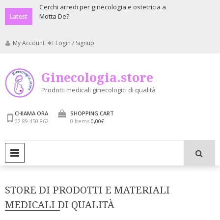
Skip
a recapitare
Cerchi arredi per ginecologia e ostetricia a
Cerchi apparecch
Motta De?
ostetricia Motta 
to
Latest
content
My Account
Login / Signup
Ginecologia.store
Prodotti medicali ginecologici di qualità
CHIAMA ORA
SHOPPING CART
02 89.450.862
0 Items
0,00€
PRIMARY MENU
STORE DI PRODOTTI E MATERIALI
MEDICALI DI QUALITÀ