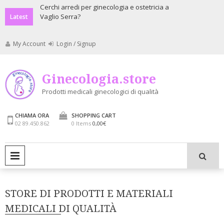
Skip
Cerchi arredi per ginecologia e ostetricia a
Cerchi apparecchiature per g
Vaglio Serra?
ostetricia Vaglio Serra?
to
Latest
content
My Account
Login / Signup
Ginecologia.store
Prodotti medicali ginecologici di qualità
CHIAMA ORA
SHOPPING CART
02 89.450.862
0 Items
0,00€
PRIMARY MENU
STORE DI PRODOTTI E MATERIALI
MEDICALI DI QUALITÀ