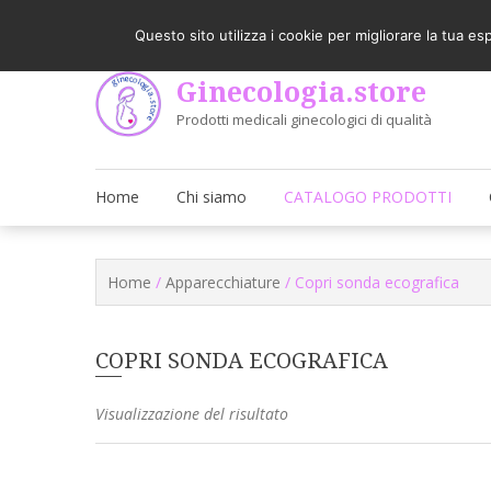
Skip
Come utilizzare il sito
Latest
to
Questo sito utilizza i cookie per migliorare la tua e
content
Ginecologia.store
Prodotti medicali ginecologici di qualità
Home
Chi siamo
CATALOGO PRODOTTI
Home
/
Apparecchiature
/ Copri sonda ecografica
COPRI SONDA ECOGRAFICA
Visualizzazione del risultato