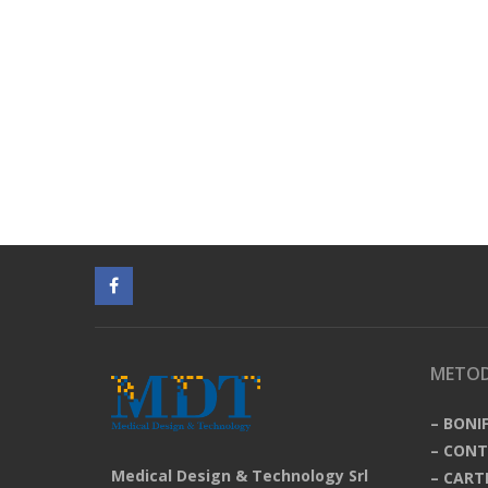
METOD
– BONI
– CON
Medical Design & Technology Srl
– CART