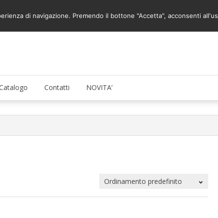
Pessari
sperienza di navigazione. Premendo il bottone "Accetta", acconsenti all'us
Catalogo
Contatti
NOVITA’