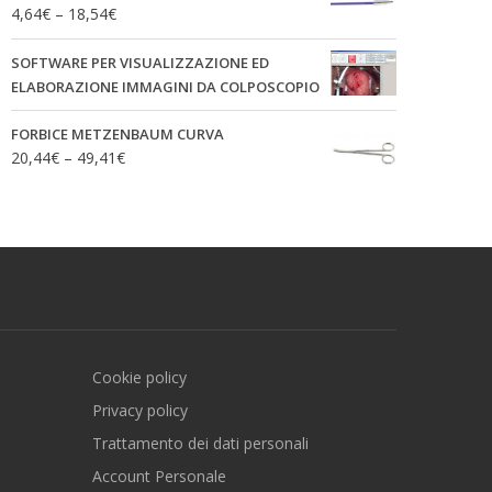
4,64
€
–
18,54
€
SOFTWARE PER VISUALIZZAZIONE ED
ELABORAZIONE IMMAGINI DA COLPOSCOPIO
FORBICE METZENBAUM CURVA
20,44
€
–
49,41
€
Cookie policy
Privacy policy
Trattamento dei dati personali
Account Personale