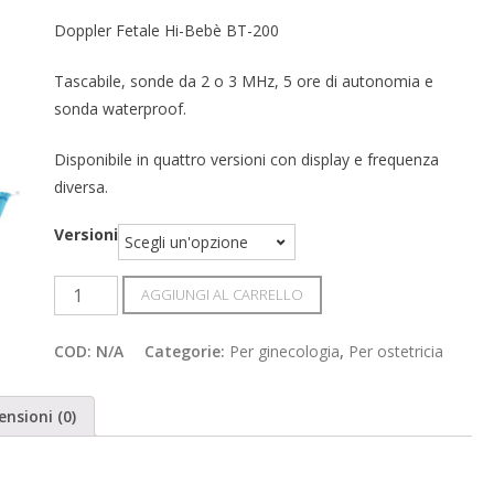
Doppler Fetale Hi-Bebè BT-200
Tascabile, sonde da 2 o 3 MHz, 5 ore di autonomia e
sonda waterproof.
Disponibile in quattro versioni con display e frequenza
diversa.
Versioni
Doppler
AGGIUNGI AL CARRELLO
Fetale
Tascabile
COD:
N/A
Categorie:
Per ginecologia
,
Per ostetricia
quantità
ensioni (0)