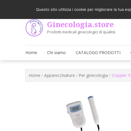
Skip
Come utilizzare il sito
Latest
to
Questo sito utilizza i cookie per migliorare la tua e
content
Ginecologia.store
Prodotti medicali ginecologici di qualità
Home
Chi siamo
CATALOGO PRODOTTI
Home
/
Apparecchiature
/
Per ginecologia
/ Doppler F